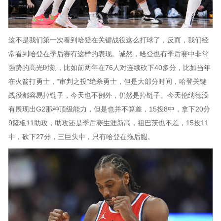
这不是我们第一次看到哈登在关键战役这么打球了，反而，我们经
常看到哈登在季后赛有这样的表现。诚然，哈登也有季后赛中非常
强势的高光时刻，比如前两年在76人对连续砍下40多分，比如当年
在火箭打勇士，“审判之投”绝杀勇士，但是大部分时间，哈登关键
战役都容易掉链子，今天也不例外，仍然是掉链子。今天伦纳德没
有展现出G2那种顶级能力，但是也并不算差，15投8中，拿下20分
9篮板11助攻，助攻还是季后赛生涯新高，祖巴茨也不差，15投11
中，砍下27分，三巨头中，只有哈登在拖后腿。