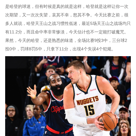
是哈登的球迷，但有时候是真的就是这样，哈登就是这样让你一次
次期望，又一次次失望，哀其不幸，怒其不争。今天比赛之前，很
多人就说，哈登天王山之战习惯性低迷，最近5场天王山之战场均只
有11.2分，而且命中率非常惨淡，今天估计也不一定能打破魔咒。
果然，今天的哈登，还是熟悉的味道，全场比赛9投3中，三分球2
投0中，罚球8罚5中，只拿下11分，出现4个失误4个犯规。