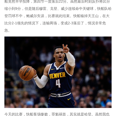
船竟然早早投降，第四节一度落后22分。虽然最后时刻反扑将比分
缩小到9分，但是随后穆雷、戈登、威少连续命中关键球，快船队哈
登罚球不中，鲍威尔失误，比赛就此结束。快船输掉天王山，在大
比分2-1领先的情况下，连输两场，变成2-3落后了，情况非常危
急。
今天的比赛，快船客场惨败，罪魁祸首，其实就是哈登。虽然我也