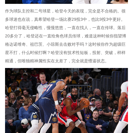
作为球队主控和二号球星，哈登今天的表现，完全是不合格的。很
多球迷也在说，真希望哈登一场比赛29投3中，也比9投3中更好。
哈登打得毫无侵略性，慢慢悠悠，一直在找人，一直在传球。落后
20多分了，哈登还在一直给角色球员传球，难道这种时候你指望博
格达诺维奇、祖巴茨、小琼斯去击败对手吗？这时候你作为超级巨
星不打，什么时候打啊？哈登没有技术性短板，投射、突破，样样
精通，但唯独精神属性实在太差了，完全就是懵逼状态。